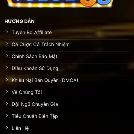
HƯỚNG DẪN
Tuyên Bố Affiliate
Cá Cược Có Trách Nhiệm
Chính Sách Bảo Mật
Điều Khoản Sử Dụng
Khiếu Nại Bản Quyền (DMCA)
Về Chúng Tôi
Đội Ngũ Chuyên Gia
Tiêu Chuẩn Biên Tập
Liên Hệ