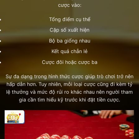
cược vào:
Tổng điểm cụ thể
Cặp số xuất hiện
Bộ ba giống nhau
Kết quả chẵn lẻ
Cược đôi hoặc cược ba
Sự đa dạng trong hình thức cược giúp trò chơi trở nên
hấp dẫn hơn. Tuy nhiên, mỗi loại cược cũng đi kèm tỷ
lệ thưởng và mức độ rủi ro khác nhau nên người tham
gia cần tìm hiểu kỹ trước khi đặt tiền cược.