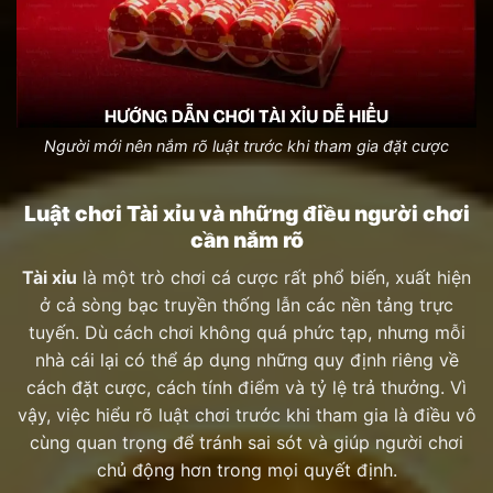
Người mới nên nắm rõ luật trước khi tham gia đặt cược
Luật chơi Tài xỉu và những điều người chơi
cần nắm rõ
Tài xỉu
là một trò chơi cá cược rất phổ biến, xuất hiện
ở cả sòng bạc truyền thống lẫn các nền tảng trực
tuyến. Dù cách chơi không quá phức tạp, nhưng mỗi
nhà cái lại có thể áp dụng những quy định riêng về
cách đặt cược, cách tính điểm và tỷ lệ trả thưởng. Vì
vậy, việc hiểu rõ luật chơi trước khi tham gia là điều vô
cùng quan trọng để tránh sai sót và giúp người chơi
chủ động hơn trong mọi quyết định.