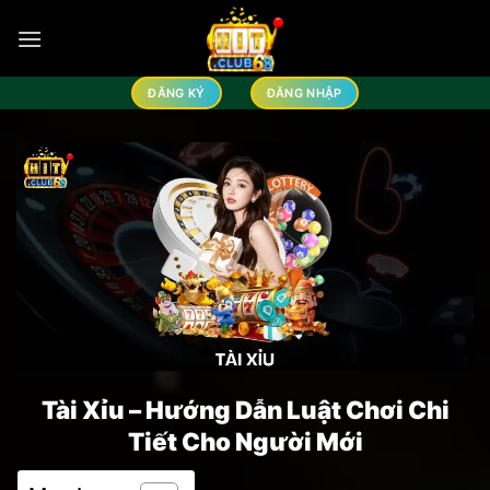
Bỏ
qua
nội
dung
ĐĂNG KÝ
ĐĂNG NHẬP
Tài Xỉu – Hướng Dẫn Luật Chơi Chi
Tiết Cho Người Mới