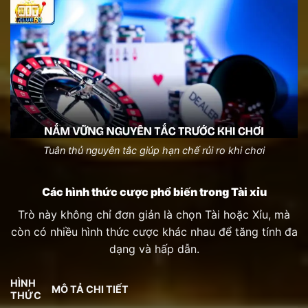
Tuân thủ nguyên tắc giúp hạn chế rủi ro khi chơi
Các hình thức cược phổ biến trong Tài xỉu
Trò này không chỉ đơn giản là chọn Tài hoặc Xỉu, mà
còn có nhiều hình thức cược khác nhau để tăng tính đa
dạng và hấp dẫn.
HÌNH
MÔ TẢ CHI TIẾT
THỨC