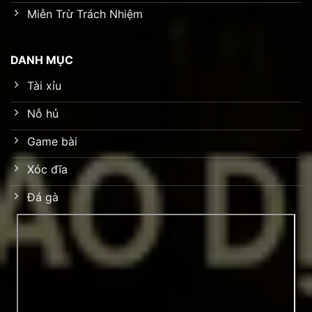
Miễn Trừ Trách Nhiệm
DANH MỤC
Tài xỉu
Nỗ hủ
Game bài
Xóc đĩa
Đá gà