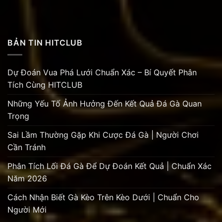
BẢN TIN HITCLUB
Dự Đoán Vua Phá Lưới Chuẩn Xác – Bí Quyết Phân
Tích Cùng HITCLUB
Những Yếu Tố Ảnh Hưởng Đến Kết Quả Đá Gà Quan
Trọng
Sai Lầm Thường Gặp Khi Cược Đá Gà | Người Chơi
Cần Tránh
Phân Tích Lối Đá Gà Để Dự Đoán Kết Quả | Chuẩn Xác
Năm 2026
Cách Nhận Biết Gà Kèo Trên Kèo Dưới | Chuẩn Cho
Người Mới