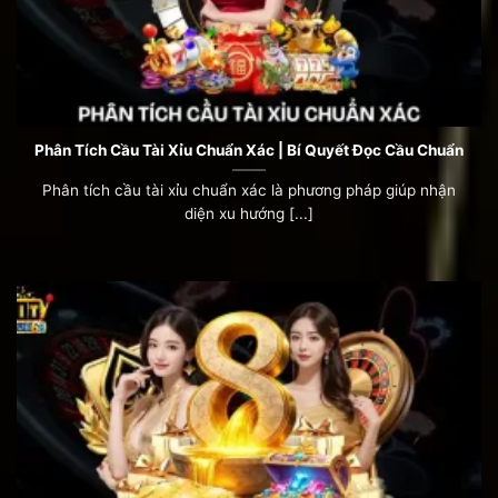
Phân Tích Cầu Tài Xỉu Chuẩn Xác | Bí Quyết Đọc Cầu Chuẩn
Phân tích cầu tài xỉu chuẩn xác là phương pháp giúp nhận
diện xu hướng [...]