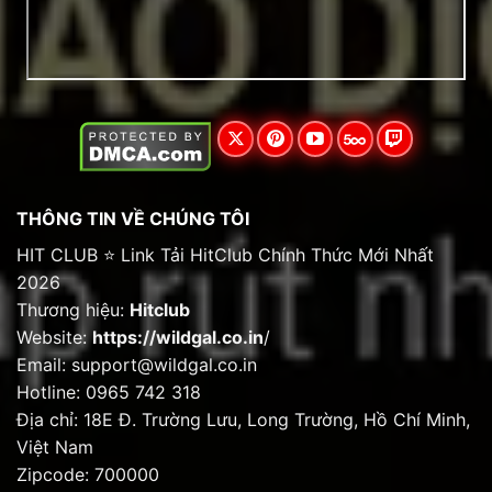
THÔNG TIN VỀ CHÚNG TÔI
HIT CLUB ⭐️ Link Tải HitClub Chính Thức Mới Nhất
2026
Thương hiệu:
Hitclub
Website:
https://wildgal.co.in
/
Email:
support@wildgal.co.in
Hotline: 0965 742 318
Địa chỉ: 18E Đ. Trường Lưu, Long Trường, Hồ Chí Minh,
Việt Nam
Zipcode: 700000