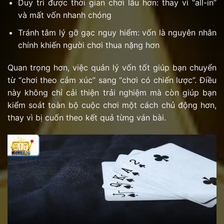
Duy trì được thời gian chơi lâu hơn: thay vì “all-in”
và mất vốn nhanh chóng
Tránh tâm lý gỡ gạc nguy hiểm: vốn là nguyên nhân
chính khiến người chơi thua nặng hơn
Quan trọng hơn, việc quản lý vốn tốt giúp bạn chuyển
từ “chơi theo cảm xúc” sang “chơi có chiến lược”. Điều
này không chỉ cải thiện trải nghiệm mà còn giúp bạn
kiểm soát toàn bộ cuộc chơi một cách chủ động hơn,
thay vì bị cuốn theo kết quả từng ván bài.