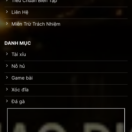
Tiêu Chuẩn Biên Tập
Liên Hệ
Miễn Trừ Trách Nhiệm
DANH MỤC
Tài xỉu
Nỗ hủ
Game bài
Xóc đĩa
Đá gà