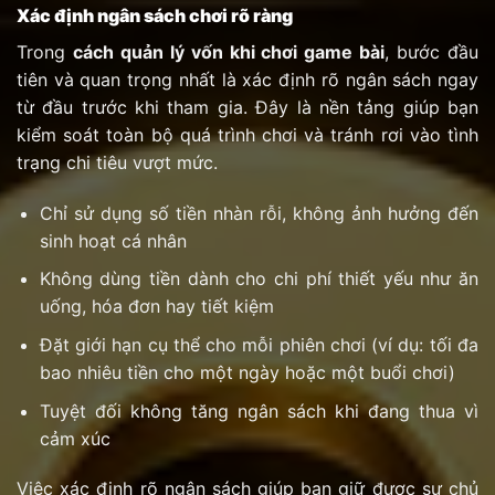
Xác định ngân sách chơi rõ ràng
Trong
cách quản lý vốn khi chơi game bài
, bước đầu
tiên và quan trọng nhất là xác định rõ ngân sách ngay
từ đầu trước khi tham gia. Đây là nền tảng giúp bạn
kiểm soát toàn bộ quá trình chơi và tránh rơi vào tình
trạng chi tiêu vượt mức.
Chỉ sử dụng số tiền nhàn rỗi, không ảnh hưởng đến
sinh hoạt cá nhân
Không dùng tiền dành cho chi phí thiết yếu như ăn
uống, hóa đơn hay tiết kiệm
Đặt giới hạn cụ thể cho mỗi phiên chơi (ví dụ: tối đa
bao nhiêu tiền cho một ngày hoặc một buổi chơi)
Tuyệt đối không tăng ngân sách khi đang thua vì
cảm xúc
Việc xác định rõ ngân sách giúp bạn giữ được sự chủ