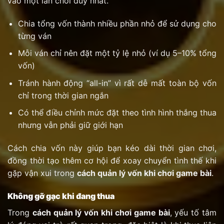
vào một lần chơi duy nhất.
Chia tổng vốn thành nhiều phần nhỏ để sử dụng cho
từng ván
Mỗi ván chỉ nên đặt một tỷ lệ nhỏ (ví dụ 5–10% tổng
vốn)
Tránh hành động “all-in” vì rất dễ mất toàn bộ vốn
chỉ trong thời gian ngắn
Có thể điều chỉnh mức đặt theo tình hình thắng thua
nhưng vẫn phải giữ giới hạn
Cách chia vốn này giúp bạn kéo dài thời gian chơi,
đồng thời tạo thêm cơ hội để xoay chuyển tình thế khi
gặp vận xui trong
cách quản lý vốn khi chơi game bài
.
Không gỡ gạc khi đang thua
Trong
cách quản lý vốn khi chơi game bài
, yếu tố tâm