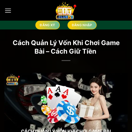
Bỏ
qua
nội
dung
ĐĂNG KÝ
ĐĂNG NHẬP
Cách Quản Lý Vốn Khi Chơi Game
Bài – Cách Giữ Tiền