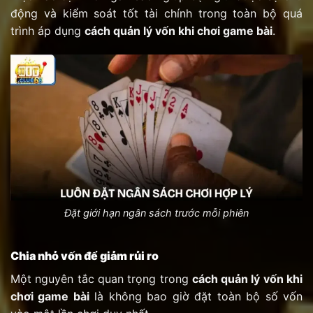
động và kiểm soát tốt tài chính trong toàn bộ quá
trình áp dụng
cách quản lý vốn khi chơi game bài
.
Đặt giới hạn ngân sách trước mỗi phiên
Chia nhỏ vốn để giảm rủi ro
Một nguyên tắc quan trọng trong
cách quản lý vốn khi
chơi game bài
là không bao giờ đặt toàn bộ số vốn