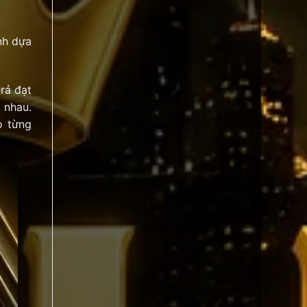
nh dựa
rả đạt
 nhau.
o từng