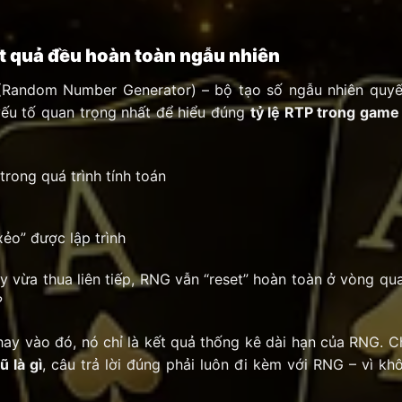
ết quả đều hoàn toàn ngẫu nhiên
(Random Number Generator) – bộ tạo số ngẫu nhiên quyế
yếu tố quan trọng nhất để hiểu đúng
tỷ lệ RTP trong game
rong quá trình tính toán
ẻo” được lập trình
y vừa thua liên tiếp, RNG vẫn “reset” hoàn toàn ở vòng qua
?
ay vào đó, nó chỉ là kết quả thống kê dài hạn của RNG. Ch
 là gì
, câu trả lời đúng phải luôn đi kèm với RNG – vì kh