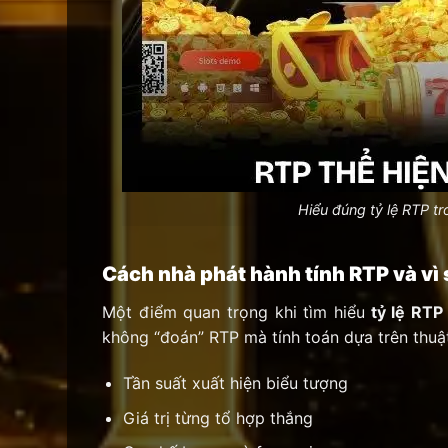
Hiểu đúng tỷ lệ RTP t
Cách nhà phát hành tính RTP và vì
Một điểm quan trọng khi tìm hiểu
tỷ lệ RTP
không “đoán” RTP mà tính toán dựa trên thuậ
Tần suất xuất hiện biểu tượng
Giá trị từng tổ hợp thắng