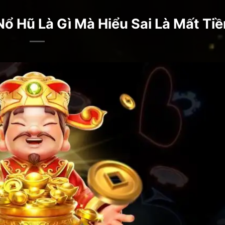
ổ Hũ Là Gì Mà Hiểu Sai Là Mất Tiề